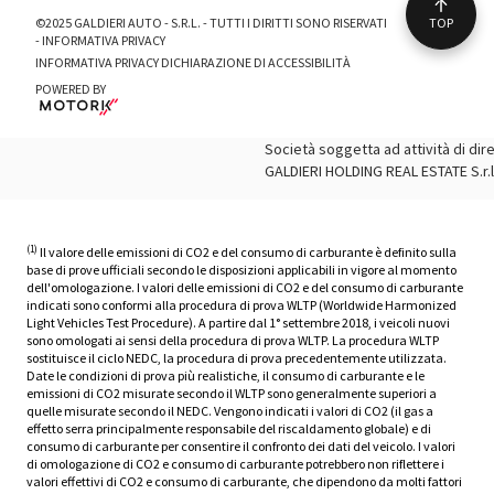
08:00-12:30 / 14:00-17:00
Vendita
Sabato:
©2025 GALDIERI AUTO - S.R.L. - TUTTI I DIRITTI SONO RISERVATI
TOP
09:00-13:00
-
INFORMATIVA PRIVACY
Lunedì - Venerdì:
INFORMATIVA PRIVACY
DICHIARAZIONE DI ACCESSIBILITÀ
09:00-13:00 / 15:00-19:30
Assistenza
Sabato:
POWERED BY
Lunedì - Venerdì:
09:00-13:00
08:00-12:30 / 14:00-17:00
Società soggetta ad attività di di
Assistenza
GALDIERI HOLDING REAL ESTATE S.r.l
Lunedì - Venerdì:
08:00-12:30 / 14:00-17:00
(1)
Il valore delle emissioni di CO2 e del consumo di carburante è definito sulla
base di prove ufficiali secondo le disposizioni applicabili in vigore al momento
dell'omologazione. I valori delle emissioni di CO2 e del consumo di carburante
indicati sono conformi alla procedura di prova WLTP (Worldwide Harmonized
Light Vehicles Test Procedure). A partire dal 1° settembre 2018, i veicoli nuovi
sono omologati ai sensi della procedura di prova WLTP. La procedura WLTP
sostituisce il ciclo NEDC, la procedura di prova precedentemente utilizzata.
Date le condizioni di prova più realistiche, il consumo di carburante e le
emissioni di CO2 misurate secondo il WLTP sono generalmente superiori a
quelle misurate secondo il NEDC. Vengono indicati i valori di CO2 (il gas a
effetto serra principalmente responsabile del riscaldamento globale) e di
consumo di carburante per consentire il confronto dei dati del veicolo. I valori
di omologazione di CO2 e consumo di carburante potrebbero non riflettere i
valori effettivi di CO2 e consumo di carburante, che dipendono da molti fattori