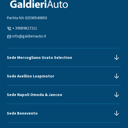
Partita IVA 02590540650
+ 39089827211
info@galdieriauto.it
Sede Mercogliano Usato Selection
Sede Avellino Leapmotor
Via Felice Renda, 7 - 83013 Mercogliano (Avellino)
+39 08251772309
Sede Napoli Omoda & Jaecoo
Via Nazionale Località Alvanella - 83024 Monteforte Irpino (Avellino)
Sede Benevento
082451514