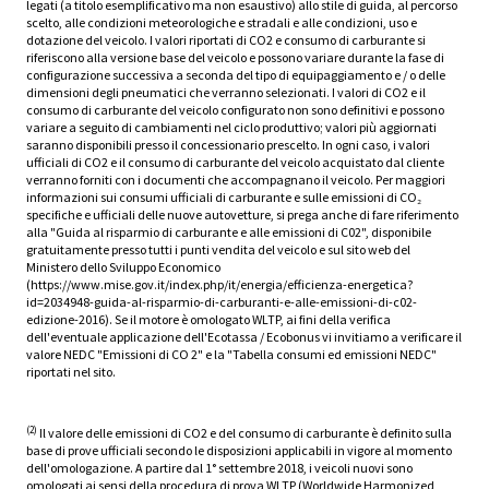
legati (a titolo esemplificativo ma non esaustivo) allo stile di guida, al percorso
scelto, alle condizioni meteorologiche e stradali e alle condizioni, uso e
dotazione del veicolo. I valori riportati di CO2 e consumo di carburante si
riferiscono alla versione base del veicolo e possono variare durante la fase di
configurazione successiva a seconda del tipo di equipaggiamento e / o delle
dimensioni degli pneumatici che verranno selezionati. I valori di CO2 e il
consumo di carburante del veicolo configurato non sono definitivi e possono
variare a seguito di cambiamenti nel ciclo produttivo; valori più aggiornati
saranno disponibili presso il concessionario prescelto. In ogni caso, i valori
ufficiali di CO2 e il consumo di carburante del veicolo acquistato dal cliente
verranno forniti con i documenti che accompagnano il veicolo. Per maggiori
informazioni sui consumi ufficiali di carburante e sulle emissioni di CO₂
specifiche e ufficiali delle nuove autovetture, si prega anche di fare riferimento
alla "Guida al risparmio di carburante e alle emissioni di C02", disponibile
gratuitamente presso tutti i punti vendita del veicolo e sul sito web del
Ministero dello Sviluppo Economico
(https://www.mise.gov.it/index.php/it/energia/efficienza-energetica?
id=2034948-guida-al-risparmio-di-carburanti-e-alle-emissioni-di-c02-
edizione-2016). Se il motore è omologato WLTP, ai fini della verifica
dell'eventuale applicazione dell'Ecotassa / Ecobonus vi invitiamo a verificare il
valore NEDC "Emissioni di CO 2" e la "Tabella consumi ed emissioni NEDC"
riportati nel sito.
(2)
Il valore delle emissioni di CO2 e del consumo di carburante è definito sulla
base di prove ufficiali secondo le disposizioni applicabili in vigore al momento
dell'omologazione. A partire dal 1° settembre 2018, i veicoli nuovi sono
omologati ai sensi della procedura di prova WLTP (Worldwide Harmonized