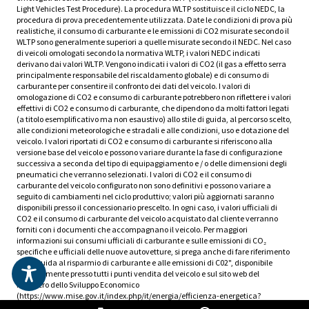
Light Vehicles Test Procedure). La procedura WLTP sostituisce il ciclo NEDC, la
procedura di prova precedentemente utilizzata. Date le condizioni di prova più
realistiche, il consumo di carburante e le emissioni di CO2 misurate secondo il
WLTP sono generalmente superiori a quelle misurate secondo il NEDC. Nel caso
di veicoli omologati secondo la normativa WLTP, i valori NEDC indicati
derivano dai valori WLTP. Vengono indicati i valori di CO2 (il gas a effetto serra
principalmente responsabile del riscaldamento globale) e di consumo di
carburante per consentire il confronto dei dati del veicolo. I valori di
omologazione di CO2 e consumo di carburante potrebbero non riflettere i valori
effettivi di CO2 e consumo di carburante, che dipendono da molti fattori legati
(a titolo esemplificativo ma non esaustivo) allo stile di guida, al percorso scelto,
alle condizioni meteorologiche e stradali e alle condizioni, uso e dotazione del
veicolo. I valori riportati di CO2 e consumo di carburante si riferiscono alla
versione base del veicolo e possono variare durante la fase di configurazione
successiva a seconda del tipo di equipaggiamento e / o delle dimensioni degli
pneumatici che verranno selezionati. I valori di CO2 e il consumo di
carburante del veicolo configurato non sono definitivi e possono variare a
seguito di cambiamenti nel ciclo produttivo; valori più aggiornati saranno
disponibili presso il concessionario prescelto. In ogni caso, i valori ufficiali di
CO2 e il consumo di carburante del veicolo acquistato dal cliente verranno
forniti con i documenti che accompagnano il veicolo. Per maggiori
informazioni sui consumi ufficiali di carburante e sulle emissioni di CO₂
specifiche e ufficiali delle nuove autovetture, si prega anche di fare riferimento
alla "Guida al risparmio di carburante e alle emissioni di C02", disponibile
gratuitamente presso tutti i punti vendita del veicolo e sul sito web del
Ministero dello Sviluppo Economico
(https://www.mise.gov.it/index.php/it/energia/efficienza-energetica?
id=2034948-guida-al-risparmio-di-carburanti-e-alle-emissioni-di-c02-