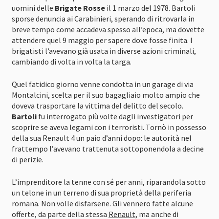
uomini delle
Brigate Rosse
il 1 marzo del 1978. Bartoli
sporse denuncia ai Carabinieri, sperando di ritrovarla in
breve tempo come accadeva spesso all’epoca, ma dovette
attendere quel 9 maggio per sapere dove fosse finita. I
brigatisti l’avevano già usata in diverse azioni criminali,
cambiando di volta in volta la targa.
Quel fatidico giorno venne condotta in un garage di via
Montalcini, scelta per il suo bagagliaio molto ampio che
doveva trasportare la vittima del delitto del secolo.
Bartoli
fu interrogato più volte dagli investigatori per
scoprire se aveva legami con i terroristi. Tornò in possesso
della sua Renault 4 un paio d’anni dopo: le autorità nel
frattempo l’avevano trattenuta sottoponendola a decine
di perizie.
L’imprenditore la tenne con sé per anni, riparandola sotto
un telone in un terreno di sua proprietà della periferia
romana. Non volle disfarsene. Gli vennero fatte alcune
offerte, da parte della stessa
Renault
, ma anche di