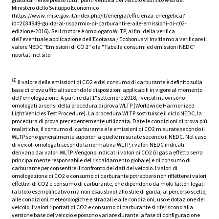
Ministero dello Sviluppo Economico
(https://www.mise.gov.it/index.php/it/energia/efficienza-energetica?
id=2034948-guida-al-risparmio-di-carburanti-e-alle-emissioni-di-c02-
edizione-2016). Se il motore è omologato WLTP, ai fini della verifica
dell'eventuale applicazione dell'Ecotassa / Ecobonus vi invitiamo a verificare il
valore NEDC "Emissioni di CO 2" e la "Tabella consumi ed emissioni NEDC"
riportati nel sito.
(2)
Il valore delle emissioni di CO2 e del consumo di carburante è definito sulla
base di prove ufficiali secondo le disposizioni applicabili in vigore al momento
dell'omologazione. A partire dal 1° settembre 2018, i veicoli nuovi sono
omologati ai sensi della procedura di prova WLTP (Worldwide Harmonized
Light Vehicles Test Procedure). La procedura WLTP sostituisce il ciclo NEDC, la
procedura di prova precedentemente utilizzata. Date le condizioni di prova più
realistiche, il consumo di carburante e le emissioni di CO2 misurate secondo il
WLTP sono generalmente superiori a quelle misurate secondo il NEDC. Nel caso
di veicoli omologati secondo la normativa WLTP, i valori NEDC indicati
derivano dai valori WLTP. Vengono indicati i valori di CO2 (il gas a effetto serra
principalmente responsabile del riscaldamento globale) e di consumo di
carburante per consentire il confronto dei dati del veicolo. I valori di
omologazione di CO2 e consumo di carburante potrebbero non riflettere i valori
effettivi di CO2 e consumo di carburante, che dipendono da molti fattori legati
(a titolo esemplificativo ma non esaustivo) allo stile di guida, al percorso scelto,
alle condizioni meteorologiche e stradali e alle condizioni, uso e dotazione del
veicolo. I valori riportati di CO2 e consumo di carburante si riferiscono alla
versione base del veicolo e possono variare durante la fase di configurazione