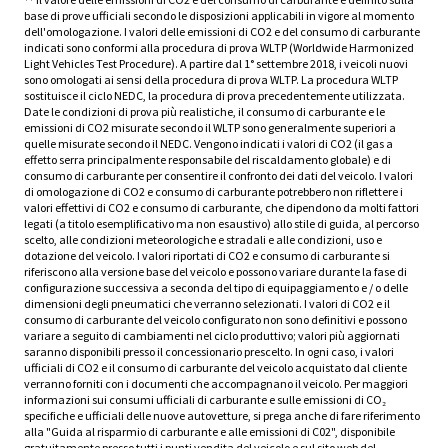
base di prove ufficiali secondo le disposizioni applicabili in vigore al momento
dell'omologazione. I valori delle emissioni di CO2 e del consumo di carburante
indicati sono conformi alla procedura di prova WLTP (Worldwide Harmonized
Light Vehicles Test Procedure). A partire dal 1° settembre 2018, i veicoli nuovi
sono omologati ai sensi della procedura di prova WLTP. La procedura WLTP
sostituisce il ciclo NEDC, la procedura di prova precedentemente utilizzata.
Date le condizioni di prova più realistiche, il consumo di carburante e le
emissioni di CO2 misurate secondo il WLTP sono generalmente superiori a
quelle misurate secondo il NEDC. Vengono indicati i valori di CO2 (il gas a
effetto serra principalmente responsabile del riscaldamento globale) e di
consumo di carburante per consentire il confronto dei dati del veicolo. I valori
di omologazione di CO2 e consumo di carburante potrebbero non riflettere i
valori effettivi di CO2 e consumo di carburante, che dipendono da molti fattori
legati (a titolo esemplificativo ma non esaustivo) allo stile di guida, al percorso
scelto, alle condizioni meteorologiche e stradali e alle condizioni, uso e
dotazione del veicolo. I valori riportati di CO2 e consumo di carburante si
riferiscono alla versione base del veicolo e possono variare durante la fase di
configurazione successiva a seconda del tipo di equipaggiamento e / o delle
dimensioni degli pneumatici che verranno selezionati. I valori di CO2 e il
consumo di carburante del veicolo configurato non sono definitivi e possono
variare a seguito di cambiamenti nel ciclo produttivo; valori più aggiornati
saranno disponibili presso il concessionario prescelto. In ogni caso, i valori
ufficiali di CO2 e il consumo di carburante del veicolo acquistato dal cliente
verranno forniti con i documenti che accompagnano il veicolo. Per maggiori
informazioni sui consumi ufficiali di carburante e sulle emissioni di CO₂
specifiche e ufficiali delle nuove autovetture, si prega anche di fare riferimento
alla "Guida al risparmio di carburante e alle emissioni di C02", disponibile
gratuitamente presso tutti i punti vendita del veicolo e sul sito web del