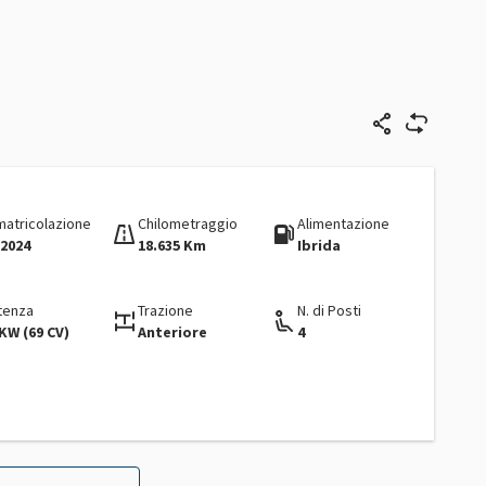
matricolazione
Chilometraggio
Alimentazione
/2024
18.635 Km
Ibrida
tenza
Trazione
N. di Posti
KW (69 CV)
Anteriore
4