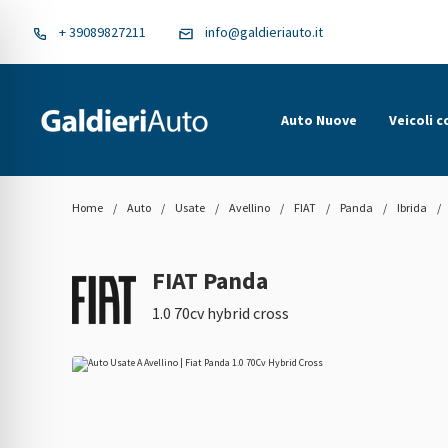
+ 39089827211
info@galdieriauto.it
Auto Nuove
Veicoli 
Home
/
Auto
/
Usate
/
Avellino
/
FIAT
/
Panda
/
Ibrida
/
FIAT Panda
1.0 70cv hybrid cross