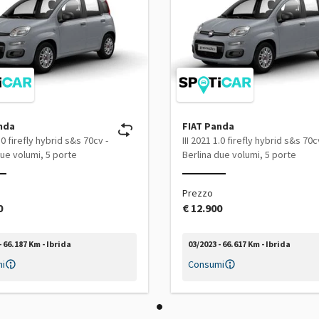
nda
FIAT Panda
1.0 firefly hybrid s&s 70cv -
III 2021 1.0 firefly hybrid s&s 70cv
due volumi, 5 porte
Berlina due volumi, 5 porte
Prezzo
0
€ 12.900
- 66.187 Km - Ibrida
03/2023 - 66.617 Km - Ibrida
i
Consumi