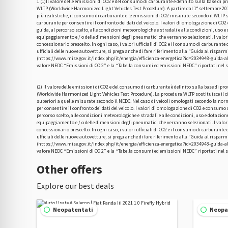
1 (1)Il valore delle emissioni di CO2 e del consumo di carburante è definito sulla base di 
WLTP (Worldwide Harmonized Light Vehicles Test Procedure). A partire dal 1° settembre 2018
più realistiche, il consumo di carburante e le emissioni di CO2 misurate secondo il WLTP 
carburante per consentire il confronto dei dati del veicolo. I valori di omologazione di CO2
guida, al percorso scelto, alle condizioni meteorologiche e stradali e alle condizioni, uso e
equipaggiamento e / o delle dimensioni degli pneumatici che verranno selezionati. I valori
concessionario prescelto. In ogni caso, i valori ufficiali di CO2 e il consumo di carburant
ufficiali delle nuove autovetture, si prega anche di fare riferimento alla “Guida al rispar
(https://www.mise.gov.it/index.php/it/energia/efficienza-energetica?id=2034948-guida-al-ri
valore NEDC “Emissioni di CO 2” e la “Tabella consumi ed emissioni NEDC” riportati nel s
(2) Il valore delle emissioni di CO2 e del consumo di carburante è definito sulla base di pr
(Worldwide Harmonized Light Vehicles Test Procedure). La procedura WLTP sostituisce il ci
superiori a quelle misurate secondo il NEDC. Nel caso di veicoli omologati secondo la norm
per consentire il confronto dei dati del veicolo. I valori di omologazione di CO2 e consumo 
percorso scelto, alle condizioni meteorologiche e stradali e alle condizioni, uso e dotazion
equipaggiamento e / o delle dimensioni degli pneumatici che verranno selezionati. I valori
concessionario prescelto. In ogni caso, i valori ufficiali di CO2 e il consumo di carburant
ufficiali delle nuove autovetture, si prega anche di fare riferimento alla “Guida al rispar
(https://www.mise.gov.it/index.php/it/energia/efficienza-energetica?id=2034948-guida-al-ri
valore NEDC “Emissioni di CO 2” e la “Tabella consumi ed emissioni NEDC” riportati nel s
Other offers
Explore our best deals
Neopatentati
Neopa