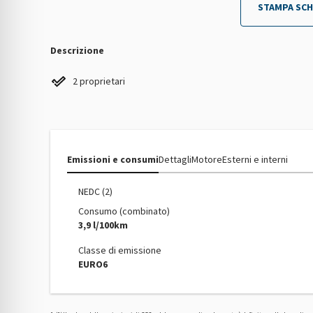
STAMPA SCH
Descrizione
2 proprietari
Emissioni e consumi
Dettagli
Motore
Esterni e interni
NEDC (2)
Consumo (combinato)
3,9 l/100km
Classe di emissione
EURO6