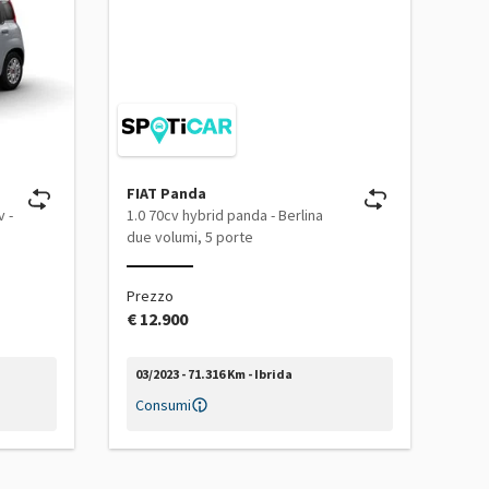
FIAT Panda
FIA
 -
1.0 70cv hybrid panda - Berlina
III 
due volumi, 5 porte
Berl
Prezzo
Pre
€ 12.900
€ 1
03/2023 - 71.316 Km - Ibrida
03/
Consumi
Co