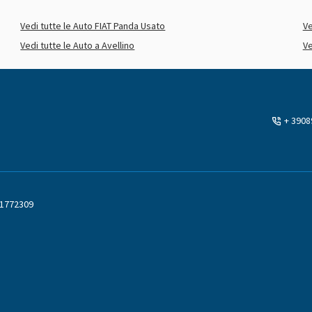
Vedi tutte le Auto FIAT Panda Usato
Ve
Vedi tutte le Auto a Avellino
Ve
+ 390
51772309