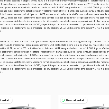
prove ufficiali secondo le disposizioni applicabili in vigore al momento dell’omologazione. I valori delle em
, i veicoli nuovi sono omologati ai sensi della procedura di prova WLTP. La procedura WLTP sostituisce il c
sono generalmente superiori a quelle misurate secondo il NEDC. Vengono indicati i valori di CO2 (il gas a ef
 e consumo di carburante potrebbero non riflettere i valori effettivi di CO2 e consumo di carburante, che dip
 dotazione del veicolo. I valori riportati di CO2 e consumo di carburante si riferiscono alla versione base de
 di CO2 e il consumo di carburante del veicolo configurato non sono definitivi e possono variare a seguito 
e del veicolo acquistato dal cliente verranno forniti con i documenti che accompagnano il veicolo. Per maggio
mio di carburante e alle emissioni di C02”, disponibile gratuitamente presso tutti i punti vendita del veicol
sparmio-di-carburanti-e-alle-emissioni-di-c02-edizione-2016). Se il motore è omologato WLTP, ai fini della v
ito.
ove ufficiali secondo le disposizioni applicabili in vigore al momento dell’omologazione. A partire dal 1° se
clo NEDC, la procedura di prova precedentemente utilizzata. Date le condizioni di prova più realistiche, i
ativa WLTP, i valori NEDC indicati derivano dai valori WLTP. Vengono indicati i valori di CO2 (il gas a effe
di carburante potrebbero non riflettere i valori effettivi di CO2 e consumo di carburante, che dipendono da mol
e del veicolo. I valori riportati di CO2 e consumo di carburante si riferiscono alla versione base del veicolo 
 di CO2 e il consumo di carburante del veicolo configurato non sono definitivi e possono variare a seguito 
e del veicolo acquistato dal cliente verranno forniti con i documenti che accompagnano il veicolo. Per maggio
mio di carburante e alle emissioni di C02”, disponibile gratuitamente presso tutti i punti vendita del veicol
sparmio-di-carburanti-e-alle-emissioni-di-c02-edizione-2016). Se il motore è omologato WLTP, ai fini della v
ito.
tentati
Neopatentati