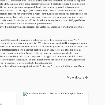
issioni di CO2 e del consumo di carburante indicati sono conformi alla procedura di prova
iclo NEDC, la procedura di prova precedentemente utilizzata. Date le condizioni di prova
fetto serra principalmente responsabile del riscaldamento globale) e di consumo di
endono da molti fattori legati (a titolo esemplificativo ma non esaustivo) allo stile di
l veicolo e possono variare durante la fase di configurazione successiva a seconda del tipo di
di cambiamenti nel ciclo produttivo; valori più aggiornati saranno disponibili presso il
ri informazioni sui consumi ufficiali di carburante e sulle emissioni di CO₂ specifiche e
o e sul sito web del Ministero dello Sviluppo Economico
erifica dell’eventuale applicazione dell’Ecotassa / Ecobonus vi invitiamo a verificare il
ttembre 2018, i veicoli nuovi sono omologati ai sensi della procedura di prova WLTP
l consumo di carburante e le emissioni di CO2 misurate secondo il WLTP sono generalmente
tto serra principalmente responsabile del riscaldamento globale) e di consumo di carburante
ti fattori legati (a titolo esemplificativo ma non esaustivo) allo stile di guida, al
e possono variare durante la fase di configurazione successiva a seconda del tipo di
di cambiamenti nel ciclo produttivo; valori più aggiornati saranno disponibili presso il
ri informazioni sui consumi ufficiali di carburante e sulle emissioni di CO₂ specifiche e
o e sul sito web del Ministero dello Sviluppo Economico
erifica dell’eventuale applicazione dell’Ecotassa / Ecobonus vi invitiamo a verificare il
View all cars
N