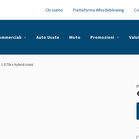
Chi siamo
Piattaforma Whistleblowing
Co
commerciali
Auto Usate
Moto
Promozioni
Valu
1.0 70cv hybrid cross
P