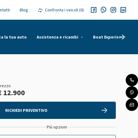
ntatti
Blog
Confronta i veicoli (
0
)
ta la tua auto
Assistenza e ricambi
Boat Experience
S
rezzo
€ 12.900
RICHIEDI PREVENTIVO
Più opzioni