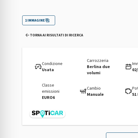
1 IMMAGINE
TORNA AI RISULTATI DI RICERCA
Carrozzeria
Condizione
Im
Berlina due
Usata
02
volumi
Classe
Cambio
Po
emissioni
Manuale
51 
EURO6